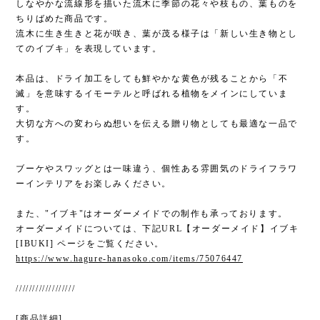
しなやかな流線形を描いた流木に季節の花々や枝もの、葉ものを
ちりばめた商品です。
流木に生き生きと花が咲き、葉が茂る様子は「新しい生き物とし
てのイブキ」を表現しています。
本品は、ドライ加工をしても鮮やかな黄色が残ることから「不
滅」を意味するイモーテルと呼ばれる植物をメインにしていま
す。
大切な方への変わらぬ想いを伝える贈り物としても最適な一品で
す。
ブーケやスワッグとは一味違う、個性ある雰囲気のドライフラワ
ーインテリアをお楽しみください。
また、"イブキ"はオーダーメイドでの制作も承っております。
オーダーメイドについては、下記URL【オーダーメイド】イブキ
[IBUKI] ページをご覧ください。
https://www.hagure-hanasoko.com/items/75076447
//////////////////
[商品詳細]