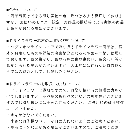
■色合いについて
・商品写真はできる限り実物の色に近づけるよう徹底しておりま
すが、 お使いのモニター設定、お部屋の照明等により実際の商品
と色味が異なる場合がございます。
■ドライフラワー花材の品質や状態について
・ハグレオンラインストアで取り扱うドライフラワー商品は、庭
木を剪定したものや野菜の廃棄部分となる花や葉を一部、使用し
ております。茎の曲がり、葉や花弁に傷や虫食い、色変わり等が
見受けられる場合がございますが、人工的には作れない自然物な
らではの魅力として、お楽しみください。
■ドライフラワーのお取扱い方法について
・ドライフラワーは繊細ですので、お取り扱い時に無理に力をか
けてしまいますと、花や葉の折れや欠けなどの可能性がございま
すのでお取り扱いには十分ご注意ください。 ご使用時の破損補償
はございません。
・水をかけないでください。
・小さなお子様やペットが口に入れないようにご注意ください。
・草花にトゲなどがある場合がございますので、ご注意くださ