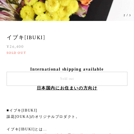
2
/
3
イブキ[IBUKI]
¥26,400
SOLD OUT
International shipping available
Sold out
日本国内にお住まいの方向け
■イブキ[IBUKI]
謳花[OUKA]のオリジナルプロダクト。
イブキ[IBUKI]とは…