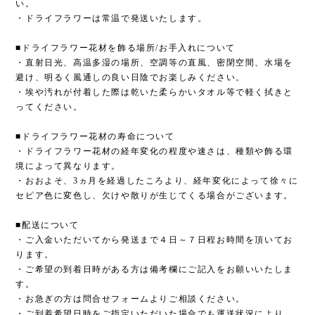
い。
・ドライフラワーは常温で発送いたします。
■ドライフラワー花材を飾る場所/お手入れについて
・直射日光、高温多湿の場所、空調等の直風、密閉空間、水場を
避け、明るく風通しの良い日陰でお楽しみください。
・埃や汚れが付着した際は乾いた柔らかいタオル等で軽く拭きと
ってください。
■ドライフラワー花材の寿命について
・ドライフラワー花材の経年変化の程度や速さは、種類や飾る環
境によって異なります。
・おおよそ、3ヵ月を経過したころより、経年変化によって徐々に
セピア色に変色し、欠けや散りが生じてくる場合がございます。
■配送について
・ご入金いただいてから発送まで４日～７日程お時間を頂いてお
ります。
・ご希望の到着日時がある方は備考欄にご記入をお願いいたしま
す。
・お急ぎの方は問合せフォームよりご相談ください。
・ご到着希望日時をご指定いただいた場合でも運送状況により、