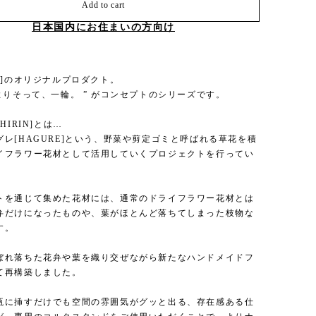
Add to cart
日本国内にお住まいの方向け
A]のオリジナルプロダクト。
よりそって、一輪。 ” がコンセプトのシリーズです。
HIRIN]とは…
グレ[HAGURE]という、野菜や剪定ゴミと呼ばれる草花を積
イフラワー花材として活用していくプロジェクトを行ってい
トを通じて集めた花材には、通常のドライフラワー花材とは
弁だけになったものや、葉がほとんど落ちてしまった枝物な
す。
ぼれ落ちた花弁や葉を織り交ぜながら新たなハンドメイドフ
て再構築しました。
瓶に挿すだけでも空間の雰囲気がグッと出る、存在感ある仕