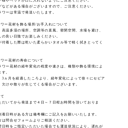
子様やペットが口に入れないようにご注意ください。
ゲなどがある場合がございますので、ご注意ください。
ラワーは常温で発送いたします。
ラワー花材を飾る場所/お手入れについて
、高温多湿の場所、空調等の直風、密閉空間、水場を避け、
しの良い日陰でお楽しみください。
が付着した際は乾いた柔らかいタオル等で軽く拭きとってく
ラワー花材の寿命について
ラワー花材の経年変化の程度や速さは、種類や飾る環境によ
ます。
、3ヵ月を経過したころより、経年変化によって徐々にセピア
、欠けや散りが生じてくる場合がございます。
いて
ただいてから発送まで４日～７日程お時間を頂いておりま
到着日時がある方は備考欄にご記入をお願いいたします。
方は問合せフォームよりご相談ください。
望日時をご指定いただいた場合でも運送状況により、遅れが