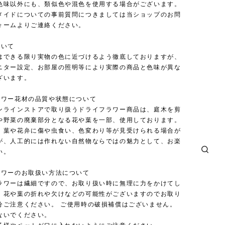
色味以外にも、類似色や混色を使用する場合がございます。
メイドについての事前質問につきましては当ショップのお問
ォームよりご連絡ください。
ついて
はできる限り実物の色に近づけるよう徹底しておりますが、
ニター設定、お部屋の照明等により実際の商品と色味が異な
ざいます。
ラワー花材の品質や状態について
ンラインストアで取り扱うドライフラワー商品は、庭木を剪
や野菜の廃棄部分となる花や葉を一部、使用しております。
、葉や花弁に傷や虫食い、色変わり等が見受けられる場合が
が、人工的には作れない自然物ならではの魅力として、お楽
い。
ラワーのお取扱い方法について
ラワーは繊細ですので、お取り扱い時に無理に力をかけてし
、花や葉の折れや欠けなどの可能性がございますのでお取り
分ご注意ください。 ご使用時の破損補償はございません。
ないでください。