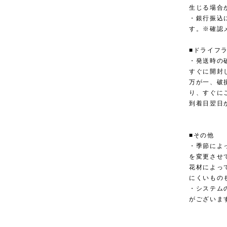
生じる場合
・銀行振込
す。※確認
■ドライフ
・発送時の
すぐに開封
万が一、破
り、すぐに
到着日翌日
■その他
・季節によ
を変更させ
花材によっ
にくいもの
・システム
がございま