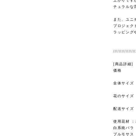
上がりです
チュラルな
また、ユニチ
プロジェク
ラッピング
////////////////
[商品詳細]
価格 ：¥9
全体サイズ 
花のサイズ ：
配送サイズ 
使用花材 ：
白系統バラ
プルモサス