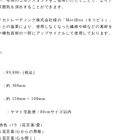
が、専用のコルクスタンドをご使用いただくことで、よりナ
雰囲気を演出することができます。
カトレーディング株式会社様の「MoriBito（モリビト）」
トとの協業により、使用しなくなった繊維や綿などの素材を
や梱包資材の一部にアップサイクルして使用しております。
//
,800- (税込)
：約 300mm
約 150mm × 100mm
：ヤマト宅急便 / 80cmサイズ以内
赤色 バラ（花言葉/愛）
（花言葉/心からの尊敬）
（花言葉/心を開く）