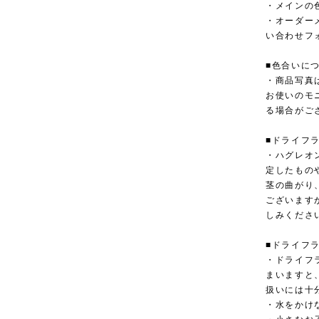
・メインの
・オーダー
い合わせフ
■色合いに
・商品写真
お使いのモ
る場合がご
■ドライフ
・ハグレオ
定したもの
茎の曲がり
ございます
しみくださ
■ドライフ
・ドライフ
まいますと
扱いには十
・水をかけ