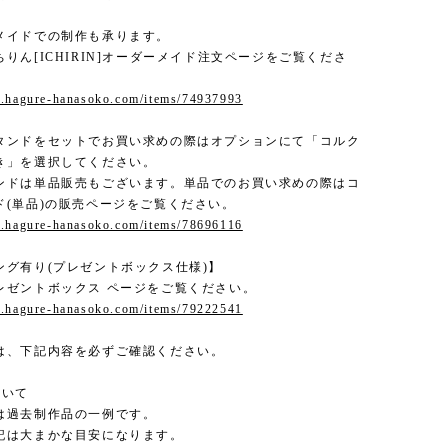
メイドでの制作も承ります。
りん[ICHIRIN]オーダーメイド注文ページをご覧くださ
w.hagure-hanasoko.com/items/74937993
タンドをセットでお買い求めの際はオプションにて「コルク
き」を選択してください。
ンドは単品販売もございます。単品でのお買い求めの際はコ
ド(単品)の販売ページをご覧ください。
w.hagure-hanasoko.com/items/78696116
ング有り(プレゼントボックス仕様)】
レゼントボックス ページをご覧ください。
w.hagure-hanasoko.com/items/79222541
は、下記内容を必ずご確認ください。
ついて
は過去制作品の一例です。
記は大まかな目安になります。