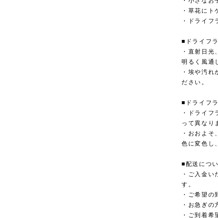
・小さなお
・草花にト
・ドライフ
■ドライフ
・直射日光
明るく風通
・埃や汚れ
ださい。
■ドライフ
・ドライフ
って異なり
・おおよそ
色に変色し
■配送につ
・ご入金い
す。
・ご希望の
・お急ぎの
・ご到着希