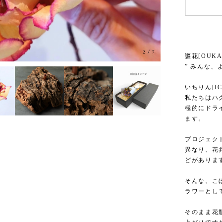
3
/
7
謳花[OUK
” みんな、
いちりん[IC
私たちはハ
極的にドラ
ます。
プロジェク
異なり、花
どがありま
そんな、こ
ラワーとし
そのまま花