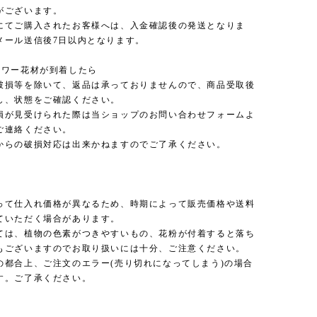
がございます。
にてご購入されたお客様へは、入金確認後の発送となりま
メール送信後7日以内となります。
ラワー花材が到着したら
破損等を除いて、返品は承っておりませんので、商品受取後
し、状態をご確認ください。
損が見受けられた際は当ショップのお問い合わせフォームよ
ご連絡ください。
からの破損対応は出来かねますのでご了承ください。
って仕入れ価格が異なるため、時期によって販売価格や送料
ていただく場合があります。
ては、植物の色素がつきやすいもの、花粉が付着すると落ち
もございますのでお取り扱いには十分、ご注意ください。
の都合上、ご注文のエラー(売り切れになってしまう)の場合
す。ご了承ください。